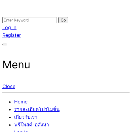
Skip
Search
อสังหาโพสต์ รีวิวเยอะ รับจ้างโพสต์ขายบ้าน รับจ้างโพสต์อสัง
รับจ้างโพสอสังหา ขายบ้าน อสังหาโพสต์ เชื่อถือได้จริง รับ
to
for:
Log in
หา แตกต่างอย่างตั้งใจ รับรองผล อันดับ1 การโพสต์ขายอสังหา
โพสต์ ที่ดิน กับทีมงานบริษัท ถูกและดีที่สุด ไม่มีค่านายหน้า
content
Register
กับทีมงานบริษัท บ้าน ที่ดิน คอนโด ติดGoogleหน้าแรกได้จริงๆ
ขายได้จริงๆ ช่วยสร้างโอกาสในการขายได้มากกว่า ที่เดียว ที่
ใน 7 วัน
กล้าการันตีผลงาน ประสบการณ์กว่า20ปี ทีมงานมืออาชีพ ช่วย
คุณขายบ้านมานาน ตัวจริง
Menu
Close
Home
รายละเอียดโปรโมชั่น
เกี่ยวกับเรา
ฟรีโพสต์-อสังหา