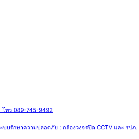
8 โทร 089-745-9492
พล ระบบรักษาความปลอดภัย : กล้องวงจรปิด CCTV และ รปภ. 