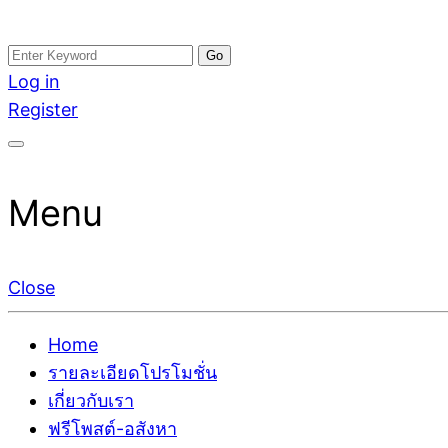
Skip
Search
อสังหาโพสต์ รีวิวเยอะ รับจ้างโพสต์ขายบ้าน รับจ้างโพสต
รับจ้างโพสอสังหา ขายบ้าน อสังหาโพสต์ เชื่อถือได้จริง รั
to
for:
Log in
ติดGoogleหน้าแรกได้จริงๆ ใน 7 วัน
เดียว ที่กล้าการันตีผลงาน ประสบการณ์กว่า20ปี ทีมงาน
content
Register
Menu
Close
Home
รายละเอียดโปรโมชั่น
เกี่ยวกับเรา
ฟรีโพสต์-อสังหา