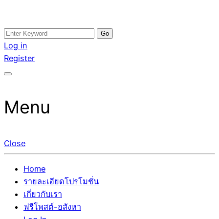
Skip
Search
อสังหาโพสต์ รีวิวเยอะ รับจ้างโพสต์ขายบ้าน รับจ้างโพสต์อสัง
รับจ้างโพสอสังหา ขายบ้าน อสังหาโพสต์ เชื่อถือได้จริง รับ
to
for:
Log in
หา แตกต่างอย่างตั้งใจ รับรองผล อันดับ1 การโพสต์ขายอสังหา
โพสต์ ที่ดิน กับทีมงานบริษัท ถูกและดีที่สุด ไม่มีค่านายหน้า
content
Register
กับทีมงานบริษัท บ้าน ที่ดิน คอนโด ติดGoogleหน้าแรกได้จริงๆ
ขายได้จริงๆ ช่วยสร้างโอกาสในการขายได้มากกว่า ที่เดียว ที่
ใน 7 วัน
กล้าการันตีผลงาน ประสบการณ์กว่า20ปี ทีมงานมืออาชีพ ช่วย
คุณขายบ้านมานาน ตัวจริง
Menu
Close
Home
รายละเอียดโปรโมชั่น
เกี่ยวกับเรา
ฟรีโพสต์-อสังหา