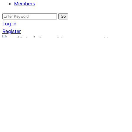
Members
Search
for:
Log in
Register
ที่ดิน
ขายที่ดินติดน้ำติดคลอง
รังสิต-นครนายก คลอง14
Written by
พณิชญา ยศสละ
December 23, 2025