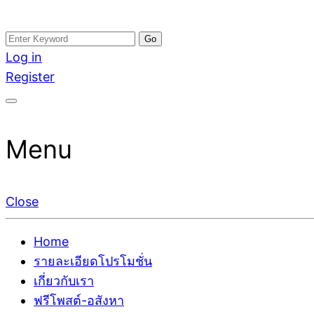
Skip
Search
อสังหาโพสต์ รีวิวเยอะ รับจ้างโพสต์ขายบ้าน รับจ้างโพสต
รับจ้างโพสอสังหา ขายบ้าน อสังหาโพสต์ เชื่อถือได้จริง รั
to
for:
Log in
ติดGoogleหน้าแรกได้จริงๆ ใน 7 วัน
เดียว ที่กล้าการันตีผลงาน ประสบการณ์กว่า20ปี ทีมงาน
content
Register
Menu
Close
Home
รายละเอียดโปรโมชั่น
เกี่ยวกับเรา
ฟรีโพสต์-อสังหา