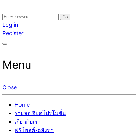
Skip
Search
อสังหาโพสต์ รีวิวเยอะ รับจ้างโพสต์ขายบ้าน รับจ้างโพสต
รับจ้างโพสอสังหา ขายบ้าน อสังหาโพสต์ เชื่อถือได้จริง รั
to
for:
Log in
ติดGoogleหน้าแรกได้จริงๆ ใน 7 วัน
เดียว ที่กล้าการันตีผลงาน ประสบการณ์กว่า20ปี ทีมงาน
content
Register
Menu
Close
Home
รายละเอียดโปรโมชั่น
เกี่ยวกับเรา
ฟรีโพสต์-อสังหา