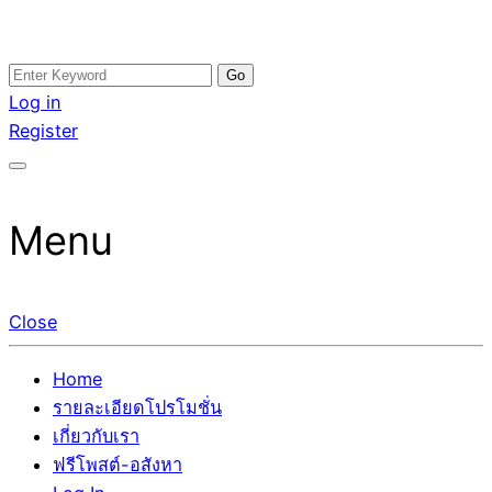
Skip
Search
อสังหาโพสต์ รีวิวเยอะ รับจ้างโพสต์ขายบ้าน รับจ้างโพสต์อสัง
รับจ้างโพสอสังหา ขายบ้าน อสังหาโพสต์ เชื่อถือได้จริง รับ
to
for:
Log in
หา แตกต่างอย่างตั้งใจ รับรองผล อันดับ1 การโพสต์ขายอสังหา
โพสต์ ที่ดิน กับทีมงานบริษัท ถูกและดีที่สุด ไม่มีค่านายหน้า
content
Register
กับทีมงานบริษัท บ้าน ที่ดิน คอนโด ติดGoogleหน้าแรกได้จริงๆ
ขายได้จริงๆ ช่วยสร้างโอกาสในการขายได้มากกว่า ที่เดียว ที่
ใน 7 วัน
กล้าการันตีผลงาน ประสบการณ์กว่า20ปี ทีมงานมืออาชีพ ช่วย
คุณขายบ้านมานาน ตัวจริง
Menu
Close
Home
รายละเอียดโปรโมชั่น
เกี่ยวกับเรา
ฟรีโพสต์-อสังหา