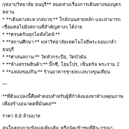
กุหลาบวิทยาลัย ธนบุรี** หมดห่วงเรื่องการเดินทางของบุตร
หลาน
* **เดินทางสะดวกสบาย:** ใกล้ถนนสายหลัก และสามารถ
เชื่อมต่อไปยังสถานที่สำคัญต่างๆ ได้ง่าย
* **ครบครันทุกไลฟ์สไตล์:**
* **สถานศึกษา:** มหาวิทยาลัยเทคโนโลยีพระจอมเกล้า
ธนบุรี
* **ศาสนสถาน:** วัดหัวกระบือ, วัดบัวผัน
* **ห้างสรรพสินค้า:** บิ๊กซี, โฮมโปร, เซ็นทรัล พระราม 2
* **แหล่งของกิน:** ร้านอาหารชายทะเลบางขุนเทียน
—
**ที่ดินแปลงนี้คือคำตอบสำหรับผู้ที่กำลังมองหาทำเลคุณภาพ
เพื่อสร้างอนาคตที่มั่นคง!**
ราคา 8.8 ล้านบาท
สนใจสอบถามข้อมูลเพิ่มเติม หรือนัดเข้าชมที่ดิน กรุณา