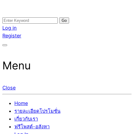
Skip
Search
อสังหาโพสต์ รีวิวเยอะ รับจ้างโพสต์ขายบ้าน รับจ้างโพสต์อสัง
รับจ้างโพสอสังหา ขายบ้าน อสังหาโพสต์ เชื่อถือได้จริง รับ
to
for:
Log in
หา แตกต่างอย่างตั้งใจ รับรองผล อันดับ1 การโพสต์ขายอสังหา
โพสต์ ที่ดิน กับทีมงานบริษัท ถูกและดีที่สุด ไม่มีค่านายหน้า
content
Register
กับทีมงานบริษัท บ้าน ที่ดิน คอนโด ติดGoogleหน้าแรกได้จริงๆ
ขายได้จริงๆ ช่วยสร้างโอกาสในการขายได้มากกว่า ที่เดียว ที่
ใน 7 วัน
กล้าการันตีผลงาน ประสบการณ์กว่า20ปี ทีมงานมืออาชีพ ช่วย
คุณขายบ้านมานาน ตัวจริง
Menu
Close
Home
รายละเอียดโปรโมชั่น
เกี่ยวกับเรา
ฟรีโพสต์-อสังหา