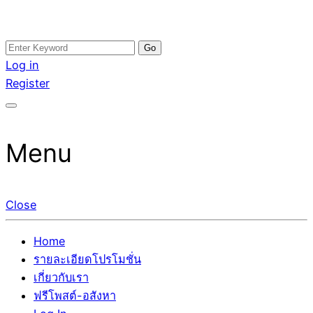
Skip
Search
อสังหาโพสต์ รีวิวเยอะ รับจ้างโพสต์ขายบ้าน รับจ้างโพสต์อสัง
รับจ้างโพสอสังหา ขายบ้าน อสังหาโพสต์ เชื่อถือได้จริง รับ
to
for:
Log in
หา แตกต่างอย่างตั้งใจ รับรองผล อันดับ1 การโพสต์ขายอสังหา
โพสต์ ที่ดิน กับทีมงานบริษัท ถูกและดีที่สุด ไม่มีค่านายหน้า
content
Register
กับทีมงานบริษัท บ้าน ที่ดิน คอนโด ติดGoogleหน้าแรกได้จริงๆ
ขายได้จริงๆ ช่วยสร้างโอกาสในการขายได้มากกว่า ที่เดียว ที่
ใน 7 วัน
กล้าการันตีผลงาน ประสบการณ์กว่า20ปี ทีมงานมืออาชีพ ช่วย
คุณขายบ้านมานาน ตัวจริง
Menu
Close
Home
รายละเอียดโปรโมชั่น
เกี่ยวกับเรา
ฟรีโพสต์-อสังหา