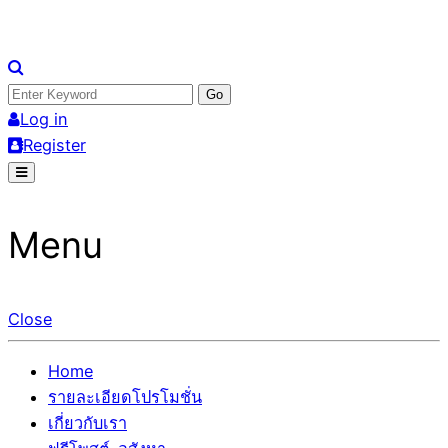
Skip
อสังหาโพสต์ รีวิวเยอะ รับจ้างโพสต์ขายบ้าน รับจ้างโพสต์อสัง
รับจ้างโพสอสังหา ขายบ้าน อสังหาโพสต์ เชื่อถือได้จริง รับ
to
Search
หา แตกต่างอย่างตั้งใจ รับรองผล อันดับ1 การโพสต์ขายอสังหา
โพสต์ ที่ดิน กับทีมงานบริษัท ถูกและดีที่สุด ไม่มีค่านายหน้า
content
for:
Log in
กับทีมงานบริษัท บ้าน ที่ดิน คอนโด ติดGoogleหน้าแรกได้จริงๆ
ขายได้จริงๆ ช่วยสร้างโอกาสในการขายได้มากกว่า ที่เดียว ที่
Register
ใน 7 วัน
กล้าการันตีผลงาน ประสบการณ์กว่า20ปี ทีมงานมืออาชีพ ช่วย
คุณขายบ้านมานาน ตัวจริง
Menu
Close
Home
รายละเอียดโปรโมชั่น
เกี่ยวกับเรา