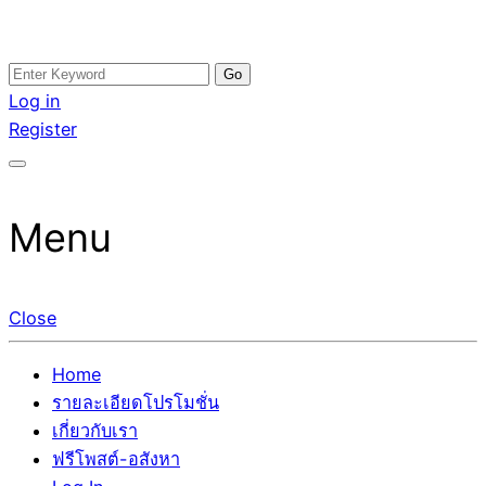
Skip
Search
อสังหาโพสต์ รีวิวเยอะ รับจ้างโพสต์ขายบ้าน รับจ้างโพสต์อสัง
รับจ้างโพสอสังหา ขายบ้าน อสังหาโพสต์ เชื่อถือได้จริง รับ
to
for:
Log in
หา แตกต่างอย่างตั้งใจ รับรองผล อันดับ1 การโพสต์ขายอสังหา
โพสต์ ที่ดิน กับทีมงานบริษัท ถูกและดีที่สุด ไม่มีค่านายหน้า
content
Register
กับทีมงานบริษัท บ้าน ที่ดิน คอนโด ติดGoogleหน้าแรกได้จริงๆ
ขายได้จริงๆ ช่วยสร้างโอกาสในการขายได้มากกว่า ที่เดียว ที่
ใน 7 วัน
กล้าการันตีผลงาน ประสบการณ์กว่า20ปี ทีมงานมืออาชีพ ช่วย
คุณขายบ้านมานาน ตัวจริง
Menu
Close
Home
รายละเอียดโปรโมชั่น
เกี่ยวกับเรา
ฟรีโพสต์-อสังหา