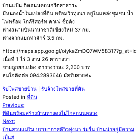
บ้านแป้น ติดถนนคอนกรีตสาธาระ
มีหนองน้ำในแปลงที่ดิน พร้อมวิวทุ่งนา อยู่ในแหล่งชุมชน น้ำ
ไฟพร้อม ใกล้รีสอร์ท คาเฟ่ ชื่อดัง
ห่างสนามบินนานาชาติเชียงใหม่ 37 กม.
ห่างจากแยกท่าจักร์ 3.5 กม.
https://maps.app.goo.gl/oiykaZmDQ7WM58317?g_st=ic
เนื้อที่ 1 ไร่ 3 งาน 26 ตารางวา
ขายถูกยกแปลง ตารางวาละ 2,200 บาท
สนใจติดต่อ 094.2893646 มัสรับสายค่ะ
รับโพสขายบ้าน
|
รับจ้างโพสขายที่ดิน
Posted in
ที่ดิน
Post
Previous:
ที่ดินพร้อมสร้างบ้านหางดงไม่ไกลถนนหลวง
navigation
Next:
บ้านสวนแม่ริม บรรยากาศดีวิวทุ่งนา ร่มรื่น บ้านน่าอยู่มีความ
เป็นส่