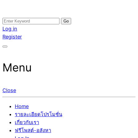
Skip
Search
อสังหาโพสต์ รีวิวเยอะ รับจ้างโพสต์ขายบ้าน รับจ้างโพสต์อสัง
รับจ้างโพสอสังหา ขายบ้าน อสังหาโพสต์ เชื่อถือได้จริง รับ
to
for:
Log in
หา แตกต่างอย่างตั้งใจ รับรองผล อันดับ1 การโพสต์ขายอสังหา
โพสต์ ที่ดิน กับทีมงานบริษัท ถูกและดีที่สุด ไม่มีค่านายหน้า
content
Register
กับทีมงานบริษัท บ้าน ที่ดิน คอนโด ติดGoogleหน้าแรกได้จริงๆ
ขายได้จริงๆ ช่วยสร้างโอกาสในการขายได้มากกว่า ที่เดียว ที่
ใน 7 วัน
กล้าการันตีผลงาน ประสบการณ์กว่า20ปี ทีมงานมืออาชีพ ช่วย
คุณขายบ้านมานาน ตัวจริง
Menu
Close
Home
รายละเอียดโปรโมชั่น
เกี่ยวกับเรา
ฟรีโพสต์-อสังหา