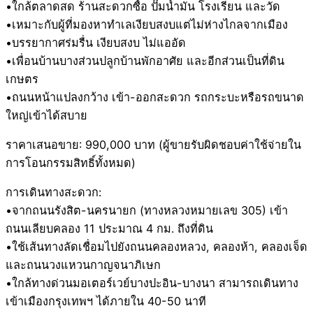
•ใกล้ตลาดสด ร้านสะดวกซื้อ ปั๊มน้ำมัน โรงเรียน และวัด
•เหมาะกับผู้ที่มองหาทำเลเงียบสงบแต่ไม่ห่างไกลจากเมือง
•บรรยากาศร่มรื่น เงียบสงบ ไม่แออัด
•เพื่อนบ้านบางส่วนปลูกบ้านพักอาศัย และอีกส่วนเป็นที่ดิน
เกษตร
•ถนนหน้าแปลงกว้าง เข้า-ออกสะดวก รถกระบะหรือรถขนาด
ใหญ่เข้าได้สบาย
ราคาเสนอขาย: 990,000 บาท (ผู้ขายรับผิดชอบค่าใช้จ่ายใน
การโอนกรรมสิทธิ์ทั้งหมด)
การเดินทางสะดวก:
•จากถนนรังสิต-นครนายก (ทางหลวงหมายเลข 305) เข้า
ถนนเลียบคลอง 11 ประมาณ 4 กม. ถึงที่ดิน
•ใช้เส้นทางลัดเชื่อมไปยังถนนคลองหลวง, คลองห้า, คลองเจ็ด
และถนนวงแหวนกาญจนาภิเษก
•ใกล้ทางด่วนมอเตอร์เวย์บางปะอิน-บางนา สามารถเดินทาง
เข้าเมืองกรุงเทพฯ ได้ภายใน 40-50 นาที