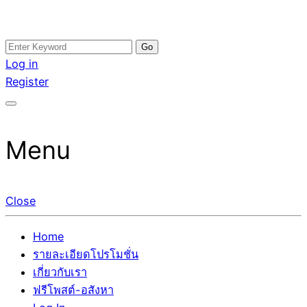
Skip
Search
อสังหาโพสต์ รีวิวเยอะ รับจ้างโพสต์ขายบ้าน รับจ้างโพสต์อสัง
รับจ้างโพสอสังหา ขายบ้าน อสังหาโพสต์ เชื่อถือได้จริง รับ
to
for:
Log in
หา แตกต่างอย่างตั้งใจ รับรองผล อันดับ1 การโพสต์ขายอสังหา
โพสต์ ที่ดิน กับทีมงานบริษัท ถูกและดีที่สุด ไม่มีค่านายหน้า
content
Register
กับทีมงานบริษัท บ้าน ที่ดิน คอนโด ติดGoogleหน้าแรกได้จริงๆ
ขายได้จริงๆ ช่วยสร้างโอกาสในการขายได้มากกว่า ที่เดียว ที่
ใน 7 วัน
กล้าการันตีผลงาน ประสบการณ์กว่า20ปี ทีมงานมืออาชีพ ช่วย
คุณขายบ้านมานาน ตัวจริง
Menu
Close
Home
รายละเอียดโปรโมชั่น
เกี่ยวกับเรา
ฟรีโพสต์-อสังหา