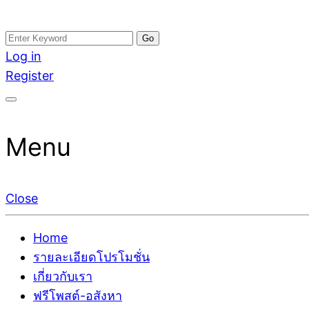
Skip
Search
อสังหาโพสต์ รีวิวเยอะ รับจ้างโพสต์ขายบ้าน รับจ้างโพสต
รับจ้างโพสอสังหา ขายบ้าน อสังหาโพสต์ เชื่อถือได้จริง รั
to
for:
Log in
ติดGoogleหน้าแรกได้จริงๆ ใน 7 วัน
เดียว ที่กล้าการันตีผลงาน ประสบการณ์กว่า20ปี ทีมงาน
content
Register
Menu
Close
Home
รายละเอียดโปรโมชั่น
เกี่ยวกับเรา
ฟรีโพสต์-อสังหา