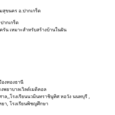
สริมสุขนคร อ.ปากเกร็ด
ปากเกร็ด
บครัน เหมาะสำหรับสร้างบ้านในฝัน
เมืองทองธานี
รงพยาบาลเวิลด์เมดิคอล
าล,,โรงเรียนนวมินทราชินูทิศ หอวัง นนทบุรี ,
ยา, โรงเรียนพิชญศึกษา