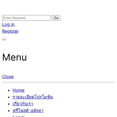
Skip
Search
อสังหาโพสต์ รีวิวเยอะ รับจ้างโพสต์ขายบ้าน รับจ้างโพสต์อสัง
รับจ้างโพสอสังหา ขายบ้าน อสังหาโพสต์ เชื่อถือได้จริง รับ
to
for:
Log in
หา แตกต่างอย่างตั้งใจ รับรองผล อันดับ1 การโพสต์ขายอสังหา
โพสต์ ที่ดิน กับทีมงานบริษัท ถูกและดีที่สุด ไม่มีค่านายหน้า
content
Register
กับทีมงานบริษัท บ้าน ที่ดิน คอนโด ติดGoogleหน้าแรกได้จริงๆ
ขายได้จริงๆ ช่วยสร้างโอกาสในการขายได้มากกว่า ที่เดียว ที่
ใน 7 วัน
กล้าการันตีผลงาน ประสบการณ์กว่า20ปี ทีมงานมืออาชีพ ช่วย
คุณขายบ้านมานาน ตัวจริง
Menu
Close
Home
รายละเอียดโปรโมชั่น
เกี่ยวกับเรา
ฟรีโพสต์-อสังหา