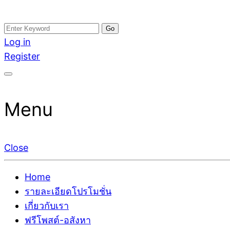
Skip
Search
อสังหาโพสต์ รีวิวเยอะ รับจ้างโพสต์ขายบ้าน รับจ้างโพสต
รับจ้างโพสอสังหา ขายบ้าน อสังหาโพสต์ เชื่อถือได้จริง รั
to
for:
Log in
ติดGoogleหน้าแรกได้จริงๆ ใน 7 วัน
เดียว ที่กล้าการันตีผลงาน ประสบการณ์กว่า20ปี ทีมงาน
content
Register
Menu
Close
Home
รายละเอียดโปรโมชั่น
เกี่ยวกับเรา
ฟรีโพสต์-อสังหา