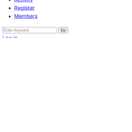
Register
Members
Search
for:
Log in
Register
ที่ดิน
ขายที่ดินเปล่า เนื้
Written by
สุภัคพณิช สนิธยานันต์
August 9, 2025