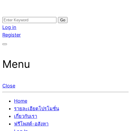
Skip
Search
อสังหาโพสต์ รีวิวเยอะ รับจ้างโพสต์ขายบ้าน รับจ้างโพสต์อสัง
รับจ้างโพสอสังหา ขายบ้าน อสังหาโพสต์ เชื่อถือได้จริง รับ
to
for:
Log in
หา แตกต่างอย่างตั้งใจ รับรองผล อันดับ1 การโพสต์ขายอสังหา
โพสต์ ที่ดิน กับทีมงานบริษัท ถูกและดีที่สุด ไม่มีค่านายหน้า
content
Register
กับทีมงานบริษัท บ้าน ที่ดิน คอนโด ติดGoogleหน้าแรกได้จริงๆ
ขายได้จริงๆ ช่วยสร้างโอกาสในการขายได้มากกว่า ที่เดียว ที่
ใน 7 วัน
กล้าการันตีผลงาน ประสบการณ์กว่า20ปี ทีมงานมืออาชีพ ช่วย
คุณขายบ้านมานาน ตัวจริง
Menu
Close
Home
รายละเอียดโปรโมชั่น
เกี่ยวกับเรา
ฟรีโพสต์-อสังหา