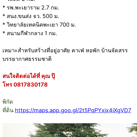
* รพ.พะเยาราม 2.7 กม.
* สนง.ขนส่ง จว. 500 ม.
* วิทยาลัยเทคนิคพะเยา 700 ม.
* สนามกีฬากลาง 1 กม.
เหมาะสำหรับสร้างที่อยู่อาศัย คาเฟ่ หอพัก บ้านจัดสรร
บรรยากาศธรรมชาติ
สนใจติดต่อได้ที่ คุณ ปุ๊
โทร 0817830178
พิกัด
ที่ดิน
https://maps.app.goo.gl/2t5PqPYxjx4iXgVD7