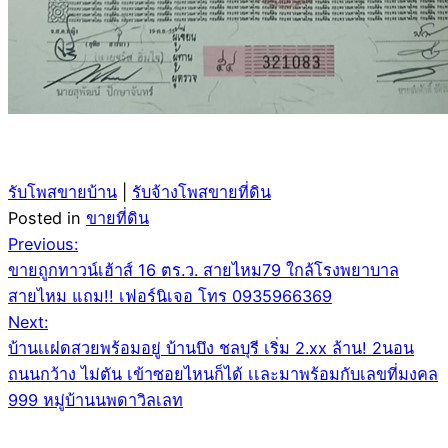
รับโพสขายบ้าน
|
รับจ้างโพสขายที่ดิน
Posted in
ขายที่ดิน
Post
Previous:
ขายถูกทาวน์เฮ้าส์ 16 ตร.ว. สายไหม79 ใกล้โรงพยาบาล
navigation
สายไหม แถม!! เฟอร์นิเจอ โทร 0935966369
Next:
บ้านเเฝดสวยพร้อมอยู่ บ้านบึง ชลบุรี เริ่ม 2.xx ล้าน! 2นอน
ถนนกว้าง ไม่ตัน เข้าซอยไหนก็ได้ เเละมาพร้อมกับเลขที่มงคล
999 หมู่บ้านนพดาวิลเลท