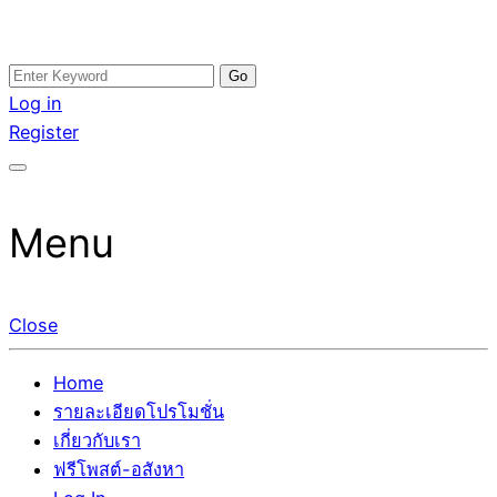
Skip
Search
อสังหาโพสต์ รีวิวเยอะ รับจ้างโพสต์ขายบ้าน รับจ้างโพสต์อสัง
รับจ้างโพสอสังหา ขายบ้าน อสังหาโพสต์ เชื่อถือได้จริง รับ
to
for:
Log in
หา แตกต่างอย่างตั้งใจ รับรองผล อันดับ1 การโพสต์ขายอสังหา
โพสต์ ที่ดิน กับทีมงานบริษัท ถูกและดีที่สุด ไม่มีค่านายหน้า
content
Register
กับทีมงานบริษัท บ้าน ที่ดิน คอนโด ติดGoogleหน้าแรกได้จริงๆ
ขายได้จริงๆ ช่วยสร้างโอกาสในการขายได้มากกว่า ที่เดียว ที่
ใน 7 วัน
กล้าการันตีผลงาน ประสบการณ์กว่า20ปี ทีมงานมืออาชีพ ช่วย
คุณขายบ้านมานาน ตัวจริง
Menu
Close
Home
รายละเอียดโปรโมชั่น
เกี่ยวกับเรา
ฟรีโพสต์-อสังหา