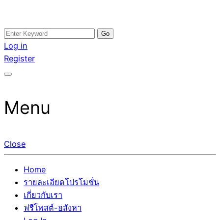
Skip
Search
อสังหาโพสต์ รีวิวเยอะ รับจ้างโพสต์ขายบ้าน รับจ้างโพสต์อสัง
รับจ้างโพสอสังหา ขายบ้าน อสังหาโพสต์ เชื่อถือได้จริง รับ
to
for:
Log in
หา แตกต่างอย่างตั้งใจ รับรองผล อันดับ1 การโพสต์ขายอสังหา
โพสต์ ที่ดิน กับทีมงานบริษัท ถูกและดีที่สุด ไม่มีค่านายหน้า
content
Register
กับทีมงานบริษัท บ้าน ที่ดิน คอนโด ติดGoogleหน้าแรกได้จริงๆ
ขายได้จริงๆ ช่วยสร้างโอกาสในการขายได้มากกว่า ที่เดียว ที่
ใน 7 วัน
กล้าการันตีผลงาน ประสบการณ์กว่า20ปี ทีมงานมืออาชีพ ช่วย
คุณขายบ้านมานาน ตัวจริง
Menu
Close
Home
รายละเอียดโปรโมชั่น
เกี่ยวกับเรา
ฟรีโพสต์-อสังหา