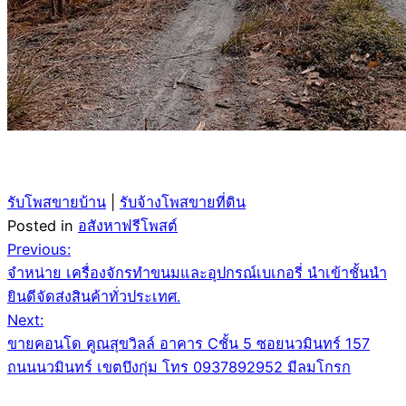
รับโพสขายบ้าน
|
รับจ้างโพสขายที่ดิน
Posted in
อสังหาฟรีโพสต์
Post
Previous:
จำหน่าย เครื่องจักรทำขนมและอุปกรณ์เบเกอรี่ นำเข้าชั้นนำ
navigation
ยินดีจัดส่งสินค้าทั่วประเทศ.
Next:
ขายคอนโด คูณสุขวิลล์ อาคาร Cชั้น 5 ซอยนวมินทร์ 157
ถนนนวมินทร์ เขตบึงกุ่ม โทร 0937892952 มีลมโกรก