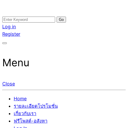
Skip
Search
อสังหาโพสต์ รีวิวเยอะ รับจ้างโพสต์ขายบ้าน รับจ้างโพสต์อสัง
รับจ้างโพสอสังหา ขายบ้าน อสังหาโพสต์ เชื่อถือได้จริง รับ
to
for:
Log in
หา แตกต่างอย่างตั้งใจ รับรองผล อันดับ1 การโพสต์ขายอสังหา
โพสต์ ที่ดิน กับทีมงานบริษัท ถูกและดีที่สุด ไม่มีค่านายหน้า
content
Register
กับทีมงานบริษัท บ้าน ที่ดิน คอนโด ติดGoogleหน้าแรกได้จริงๆ
ขายได้จริงๆ ช่วยสร้างโอกาสในการขายได้มากกว่า ที่เดียว ที่
ใน 7 วัน
กล้าการันตีผลงาน ประสบการณ์กว่า20ปี ทีมงานมืออาชีพ ช่วย
คุณขายบ้านมานาน ตัวจริง
Menu
Close
Home
รายละเอียดโปรโมชั่น
เกี่ยวกับเรา
ฟรีโพสต์-อสังหา