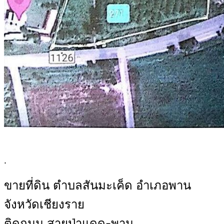
.
ขายที่ดิน ตำบลสันมะเค็ด อำเภอพาน
จังหวัดเชียงราย
ติดถนน สายป่าแดด-พาน