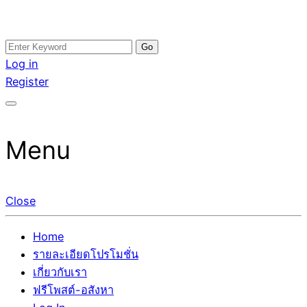
Skip
Search
อสังหาโพสต์ รีวิวเยอะ รับจ้างโพสต์ขายบ้าน รับจ้างโพสต์อสัง
รับจ้างโพสอสังหา ขายบ้าน อสังหาโพสต์ เชื่อถือได้จริง รับ
to
for:
Log in
หา แตกต่างอย่างตั้งใจ รับรองผล อันดับ1 การโพสต์ขายอสังหา
โพสต์ ที่ดิน กับทีมงานบริษัท ถูกและดีที่สุด ไม่มีค่านายหน้า
content
Register
กับทีมงานบริษัท บ้าน ที่ดิน คอนโด ติดGoogleหน้าแรกได้จริงๆ
ขายได้จริงๆ ช่วยสร้างโอกาสในการขายได้มากกว่า ที่เดียว ที่
ใน 7 วัน
กล้าการันตีผลงาน ประสบการณ์กว่า20ปี ทีมงานมืออาชีพ ช่วย
คุณขายบ้านมานาน ตัวจริง
Menu
Close
Home
รายละเอียดโปรโมชั่น
เกี่ยวกับเรา
ฟรีโพสต์-อสังหา