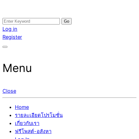
Skip
Search
อสังหาโพสต์ รีวิวเยอะ รับจ้างโพสต์ขายบ้าน รับจ้างโพสต์อสัง
รับจ้างโพสอสังหา ขายบ้าน อสังหาโพสต์ เชื่อถือได้จริง รับ
to
for:
Log in
หา แตกต่างอย่างตั้งใจ รับรองผล อันดับ1 การโพสต์ขายอสังหา
โพสต์ ที่ดิน กับทีมงานบริษัท ถูกและดีที่สุด ไม่มีค่านายหน้า
content
Register
กับทีมงานบริษัท บ้าน ที่ดิน คอนโด ติดGoogleหน้าแรกได้จริงๆ
ขายได้จริงๆ ช่วยสร้างโอกาสในการขายได้มากกว่า ที่เดียว ที่
ใน 7 วัน
กล้าการันตีผลงาน ประสบการณ์กว่า20ปี ทีมงานมืออาชีพ ช่วย
คุณขายบ้านมานาน ตัวจริง
Menu
Close
Home
รายละเอียดโปรโมชั่น
เกี่ยวกับเรา
ฟรีโพสต์-อสังหา