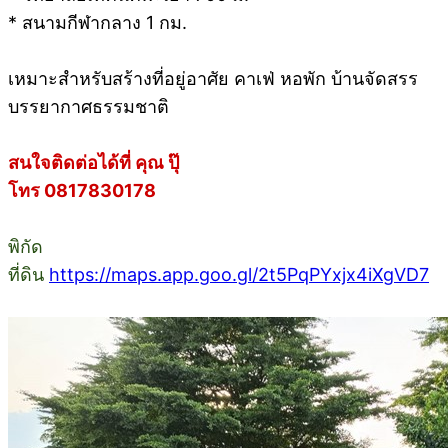
* สนามกีฬากลาง 1 กม.
เหมาะสำหรับสร้างที่อยู่อาศัย คาเฟ่ หอพัก บ้านจัดสรร
บรรยากาศธรรมชาติ
สนใจติดต่อได้ที่ คุณ ปุ๊
โทร 0817830178
พิกัด
ที่ดิน
https://maps.app.goo.gl/2t5PqPYxjx4iXgVD7