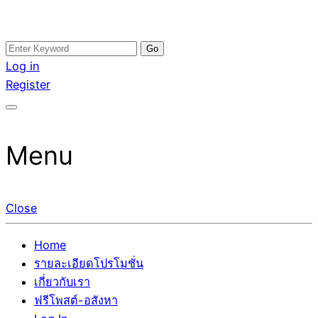
Skip
Search
อสังหาโพสต์ รีวิวเยอะ รับจ้างโพสต์ขายบ้าน รับจ้างโพสต์อสัง
รับจ้างโพสอสังหา ขายบ้าน อสังหาโพสต์ เชื่อถือได้จริง รับ
to
for:
Log in
หา แตกต่างอย่างตั้งใจ รับรองผล อันดับ1 การโพสต์ขายอสังหา
โพสต์ ที่ดิน กับทีมงานบริษัท ถูกและดีที่สุด ไม่มีค่านายหน้า
content
Register
กับทีมงานบริษัท บ้าน ที่ดิน คอนโด ติดGoogleหน้าแรกได้จริงๆ
ขายได้จริงๆ ช่วยสร้างโอกาสในการขายได้มากกว่า ที่เดียว ที่
ใน 7 วัน
กล้าการันตีผลงาน ประสบการณ์กว่า20ปี ทีมงานมืออาชีพ ช่วย
คุณขายบ้านมานาน ตัวจริง
Menu
Close
Home
รายละเอียดโปรโมชั่น
เกี่ยวกับเรา
ฟรีโพสต์-อสังหา