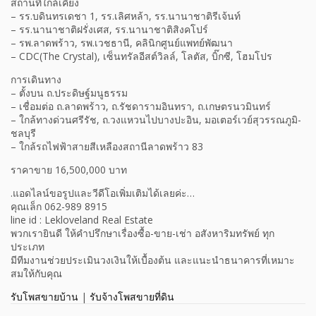
สถานที่ใกล้เคียง
– รร.บดินทรเดชา 1, รร.เลิศหล้า, รร.นานาชาติรีเจ้นท์
– รร.นานาชาติฝรั่งเศส, รร.นานาชาติสิงคโปร์
– รพ.ลาดพร้าว, รพ.เวชธานี, คลินิกศูนย์แพทย์พัฒนา
– CDC(The Crystal), เซ็นทรัลอีสต์วิลล์, โลตัส, บิ๊กซี, โฮมโปร
การเดินทาง
– ตั้งบน ถ.ประดิษฐ์มนูธรรม
– เชื่อมต่อ ถ.ลาดพร้าว, ถ.รัชดารามอินทรา, ถ.เกษตรนวมินทร์
– ใกล้ทางด่วนศรีรัช, ถ.วงแหวนไปบางปะอิน, มอเตอร์เวย์สุวรรณภูมิ-
ชลบุรี
– ใกล้รถไฟฟ้าสายสีเหลืองสถานีลาดพร้าว 83
ราคาขาย 16,500,000 บาท
.แอดไลน์ขอรูปและวีดีโอเพิ่มเติมได้เลยค่ะ…
คุณเล็ก 062-989 8915
line id : Lekloveland Real Estate
พวกเรายินดี ให้คำปรึกษาเรื่องซื้อ-ขาย-เช่า อสังหาริมทรัพย์ ทุก
ประเภท
มีทีมงานช่วยประเมินวงเงินให้เบื้องต้น และแนะนำธนาคารที่เหมาะ
สมให้กับคุณ
รับโพสขายบ้าน
|
รับจ้างโพสขายที่ดิน