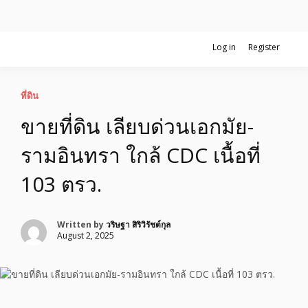
Skip
Log in
Register
รับจ้างโพสอสังหา ขายบ้าน อสังหาโพสต์ เชื่อถือได้จริง รับโพสต์ ที่ดิน
to
อสังหาโพสต์ รีวิวเยอะ รับจ้างโพสต์ขาย
กับทีมงานบริษัท ถูกและดีที่สุด ไม่มีค่านายหน้า ขายได้จริงๆ ช่วยสร้าง
content
โอกาสในการขายได้มากกว่า ที่เดียว ที่กล้าการันตีผลงาน ประสบการณ์
กว่า20ปี ทีมงานมืออาชีพ ช่วยคุณขายบ้านมานาน ตัวจริง
บ้าน รับจ้างโพสต์อสังหา แตกต่างอย่าง
ที่ดิน
ขายที่ดิน เลียบด่วนเอกมัย-
ตั้งใจ รับรองผล อันดับ1 การโพสต์ขายอสัง
รามอินทรา ใกล้ CDC เนื้อที่
หา กับทีมงานบริษัท บ้าน ที่ดิน คอนโด
103 ตรว.
ติดGoogleหน้าแรกได้จริงๆ ใน 7 วัน
Written by
วริษฐา สิริวิรัชต์กุล
August 2, 2025