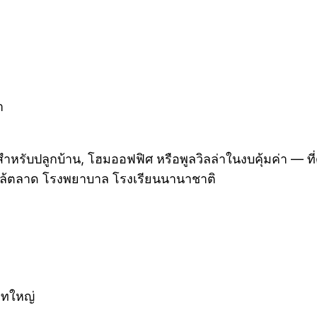
า
หรับปลูกบ้าน, โฮมออฟฟิศ หรือพูลวิลล่าในงบคุ้มค่า — ที
วก ใกล้ตลาด โรงพยาบาล โรงเรียนนานาชาติ
ัทใหญ่