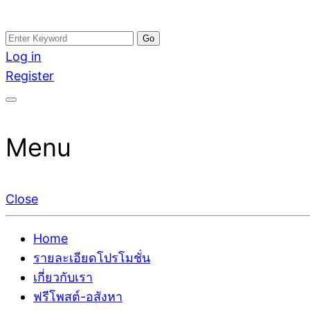
Skip
Search
อสังหาโพสต์ รีวิวเยอะ รับจ้างโพสต์ขายบ้าน รับจ้างโพสต
รับจ้างโพสอสังหา ขายบ้าน อสังหาโพสต์ เชื่อถือได้จริง รั
to
for:
Log in
ติดGoogleหน้าแรกได้จริงๆ ใน 7 วัน
เดียว ที่กล้าการันตีผลงาน ประสบการณ์กว่า20ปี ทีมงาน
content
Register
Menu
Close
Home
รายละเอียดโปรโมชั่น
เกี่ยวกับเรา
ฟรีโพสต์-อสังหา