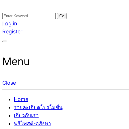
Skip
Search
อสังหาโพสต์ รีวิวเยอะ รับจ้างโพสต์ขายบ้าน รับจ้างโพสต
รับจ้างโพสอสังหา ขายบ้าน อสังหาโพสต์ เชื่อถือได้จริง รั
to
for:
Log in
ติดGoogleหน้าแรกได้จริงๆ ใน 7 วัน
เดียว ที่กล้าการันตีผลงาน ประสบการณ์กว่า20ปี ทีมงาน
content
Register
Menu
Close
Home
รายละเอียดโปรโมชั่น
เกี่ยวกับเรา
ฟรีโพสต์-อสังหา