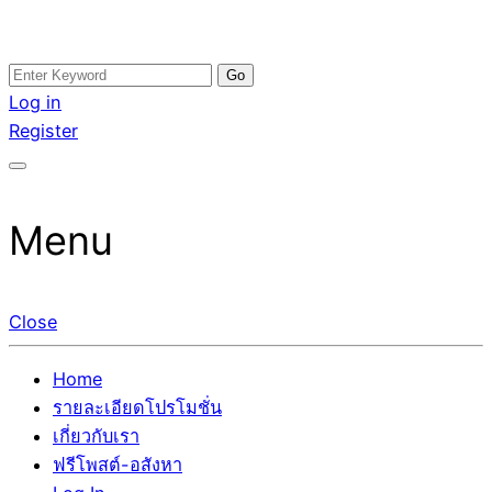
Skip
Search
อสังหาโพสต์ รีวิวเยอะ รับจ้างโพสต์ขายบ้าน รับจ้างโพสต์อสัง
รับจ้างโพสอสังหา ขายบ้าน อสังหาโพสต์ เชื่อถือได้จริง รับ
to
for:
Log in
หา แตกต่างอย่างตั้งใจ รับรองผล อันดับ1 การโพสต์ขายอสังหา
โพสต์ ที่ดิน กับทีมงานบริษัท ถูกและดีที่สุด ไม่มีค่านายหน้า
content
Register
กับทีมงานบริษัท บ้าน ที่ดิน คอนโด ติดGoogleหน้าแรกได้จริงๆ
ขายได้จริงๆ ช่วยสร้างโอกาสในการขายได้มากกว่า ที่เดียว ที่
ใน 7 วัน
กล้าการันตีผลงาน ประสบการณ์กว่า20ปี ทีมงานมืออาชีพ ช่วย
คุณขายบ้านมานาน ตัวจริง
Menu
Close
Home
รายละเอียดโปรโมชั่น
เกี่ยวกับเรา
ฟรีโพสต์-อสังหา