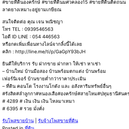
#ขายที่ดินองครักษ์ #ขายที่ดินมศวคลอง15 #ขายที่ดินติดถนน
ลาดยางเหมาะอยู่ยามเกษียณ
สนใจติดต่อ คุณ เจน พณิชญา
โทร TEL : 0939546563
ไอดี ID LINE : 054 446563
หรือกดเพิ่มเพื่อนทางไลน์จากลิ้งนี้ได้เลย
คลิก : http://line.me/ti/p/GaGpY93bJH
ยินดีให้บริการ รับ ฝากขาย ฝากหา ให้เช่า หาเช่า
– บ้านใหม่ บ้านมือสอง บ้านพร้อมตกแต่ง บ้านพร้อม
เฟอร์นิเจอร์ บ้านขายต่ำกว่าราคาประเมิน
– ที่ดิน คอนโด โรงงานโกดัง และ อสังหาริมทรัพย์อื่นๆ
#รังสิต#ลำลูกกา#หนองเสือ#องครักษ์#สายไหม#ปทุมธานี#น
# 4289 # เงิน เงิน เงิน ไหลมาเทมา
# 6395 # รวย มั่งคั่ง
รับโพสขายบ้าน
|
รับจ้างโพสขายที่ดิน
Posted in
ที่ดิน