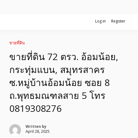
Skip
Log in
Register
รับจ้างโพสอสังหา ขายบ้าน อสังหาโพสต์ เชื่อถือได้จริง รับโพสต์ ที่ดิน
to
อสังหาโพสต์ รีวิวเยอะ รับจ้างโพสต์ขาย
กับทีมงานบริษัท ถูกและดีที่สุด ไม่มีค่านายหน้า ขายได้จริงๆ ช่วยสร้าง
content
โอกาสในการขายได้มากกว่า ที่เดียว ที่กล้าการันตีผลงาน ประสบการณ์
กว่า20ปี ทีมงานมืออาชีพ ช่วยคุณขายบ้านมานาน ตัวจริง
บ้าน รับจ้างโพสต์อสังหา แตกต่างอย่าง
ขายที่ดิน
ขายที่ดิน 72 ตรว. อ้อมน้อย,
ตั้งใจ รับรองผล อันดับ1 การโพสต์ขายอสัง
กระทุ่มแบน, สมุทรสาคร
หา กับทีมงานบริษัท บ้าน ที่ดิน คอนโด
ซ.หมู่บ้านอ้อมน้อย ซอย 8
ติดGoogleหน้าแรกได้จริงๆ ใน 7 วัน
ถ.พุทธมณฑลสาย 5 โทร
0819308276
Written by
April 28, 2025