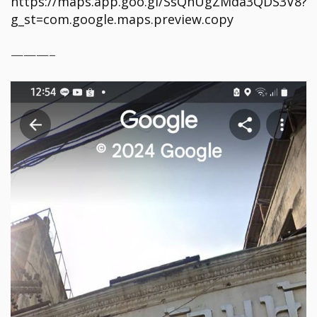
https://maps.app.goo.gl/SsQnUgZMda3QDS3V8?
g_st=com.google.maps.preview.copy
———–