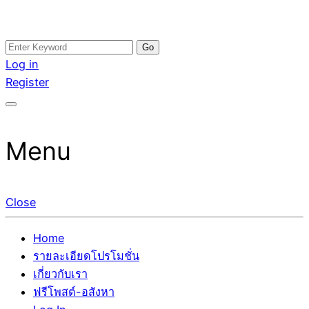
Skip
Search
อสังหาโพสต์ รีวิวเยอะ รับจ้างโพสต์ขายบ้าน รับจ้างโพสต์อสัง
รับจ้างโพสอสังหา ขายบ้าน อสังหาโพสต์ เชื่อถือได้จริง รับ
to
for:
Log in
หา แตกต่างอย่างตั้งใจ รับรองผล อันดับ1 การโพสต์ขายอสังหา
โพสต์ ที่ดิน กับทีมงานบริษัท ถูกและดีที่สุด ไม่มีค่านายหน้า
content
Register
กับทีมงานบริษัท บ้าน ที่ดิน คอนโด ติดGoogleหน้าแรกได้จริงๆ
ขายได้จริงๆ ช่วยสร้างโอกาสในการขายได้มากกว่า ที่เดียว ที่
ใน 7 วัน
กล้าการันตีผลงาน ประสบการณ์กว่า20ปี ทีมงานมืออาชีพ ช่วย
คุณขายบ้านมานาน ตัวจริง
Menu
Close
Home
รายละเอียดโปรโมชั่น
เกี่ยวกับเรา
ฟรีโพสต์-อสังหา