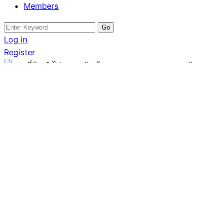
Members
Search
for:
Log in
Register
ขายที่ดิน
ขายที่ดิน 8 ไร่ ต.เขาหิน
ซ้อน อ.พนมสารคาม
จ.ฉะเชิงเทรา โทร
0863683798