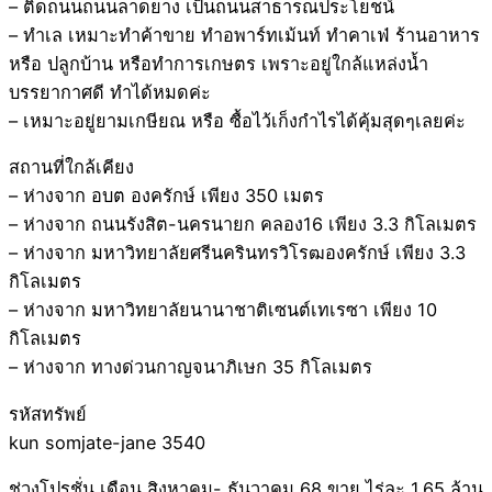
– ติดถนนถนนลาดยาง เป็นถนนสาธารณประโยชน์
– ทำเล เหมาะทำค้าขาย ทำอพาร์ทเม้นท์ ทำคาเฟ่ ร้านอาหาร
หรือ ปลูกบ้าน หรือทำการเกษตร เพราะอยู่ใกล้แหล่งน้ำ
บรรยากาศดี ทำได้หมดค่ะ
– เหมาะอยู่ยามเกษียณ หรือ ซื้อไว้เก็งกำไรได้คุ้มสุดๆเลยค่ะ
สถานที่ใกล้เคียง
– ห่างจาก อบต องครักษ์ เพียง 350 เมตร
– ห่างจาก ถนนรังสิต-นครนายก คลอง16 เพียง 3.3 กิโลเมตร
– ห่างจาก มหาวิทยาลัยศรีนครินทรวิโรฒองครักษ์ เพียง 3.3
กิโลเมตร
– ห่างจาก มหาวิทยาลัยนานาชาติเซนต์เทเรซา เพียง 10
กิโลเมตร
– ห่างจาก ทางด่วนกาญจนาภิเษก 35 กิโลเมตร
รหัสทรัพย์
kun somjate-jane 3540
ช่วงโปรชั่น เดือน สิงหาคม- ธันวาคม 68 ขาย ไร่ละ 1.65 ล้าน