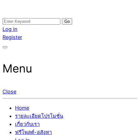
Skip
Search
อสังหาโพสต์ รีวิวเยอะ รับจ้างโพสต์ขายบ้าน รับจ้างโพสต์อสัง
รับจ้างโพสอสังหา ขายบ้าน อสังหาโพสต์ เชื่อถือได้จริง รับ
to
for:
Log in
หา แตกต่างอย่างตั้งใจ รับรองผล อันดับ1 การโพสต์ขายอสังหา
โพสต์ ที่ดิน กับทีมงานบริษัท ถูกและดีที่สุด ไม่มีค่านายหน้า
content
Register
กับทีมงานบริษัท บ้าน ที่ดิน คอนโด ติดGoogleหน้าแรกได้จริงๆ
ขายได้จริงๆ ช่วยสร้างโอกาสในการขายได้มากกว่า ที่เดียว ที่
ใน 7 วัน
กล้าการันตีผลงาน ประสบการณ์กว่า20ปี ทีมงานมืออาชีพ ช่วย
คุณขายบ้านมานาน ตัวจริง
Menu
Close
Home
รายละเอียดโปรโมชั่น
เกี่ยวกับเรา
ฟรีโพสต์-อสังหา