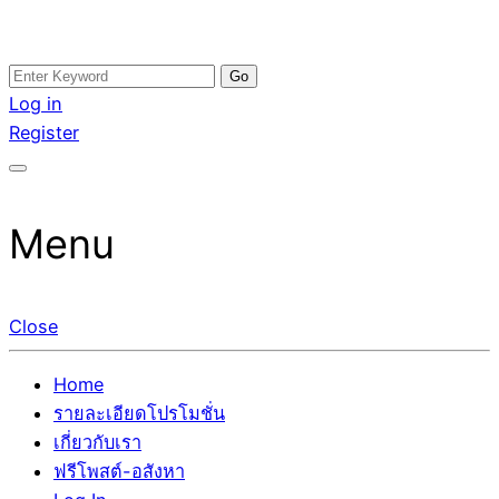
Skip
Search
อสังหาโพสต์ รีวิวเยอะ รับจ้างโพสต์ขายบ้าน รับจ้างโพสต์อสัง
รับจ้างโพสอสังหา ขายบ้าน อสังหาโพสต์ เชื่อถือได้จริง รับ
to
for:
Log in
หา แตกต่างอย่างตั้งใจ รับรองผล อันดับ1 การโพสต์ขายอสังหา
โพสต์ ที่ดิน กับทีมงานบริษัท ถูกและดีที่สุด ไม่มีค่านายหน้า
content
Register
กับทีมงานบริษัท บ้าน ที่ดิน คอนโด ติดGoogleหน้าแรกได้จริงๆ
ขายได้จริงๆ ช่วยสร้างโอกาสในการขายได้มากกว่า ที่เดียว ที่
ใน 7 วัน
กล้าการันตีผลงาน ประสบการณ์กว่า20ปี ทีมงานมืออาชีพ ช่วย
คุณขายบ้านมานาน ตัวจริง
Menu
Close
Home
รายละเอียดโปรโมชั่น
เกี่ยวกับเรา
ฟรีโพสต์-อสังหา