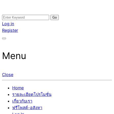
Skip
Search
อสังหาโพสต์ รีวิวเยอะ รับจ้างโพสต์ขายบ้าน รับจ้างโพสต์อสัง
รับจ้างโพสอสังหา ขายบ้าน อสังหาโพสต์ เชื่อถือได้จริง รับ
to
for:
Log in
หา แตกต่างอย่างตั้งใจ รับรองผล อันดับ1 การโพสต์ขายอสังหา
โพสต์ ที่ดิน กับทีมงานบริษัท ถูกและดีที่สุด ไม่มีค่านายหน้า
content
Register
กับทีมงานบริษัท บ้าน ที่ดิน คอนโด ติดGoogleหน้าแรกได้จริงๆ
ขายได้จริงๆ ช่วยสร้างโอกาสในการขายได้มากกว่า ที่เดียว ที่
ใน 7 วัน
กล้าการันตีผลงาน ประสบการณ์กว่า20ปี ทีมงานมืออาชีพ ช่วย
คุณขายบ้านมานาน ตัวจริง
Menu
Close
Home
รายละเอียดโปรโมชั่น
เกี่ยวกับเรา
ฟรีโพสต์-อสังหา