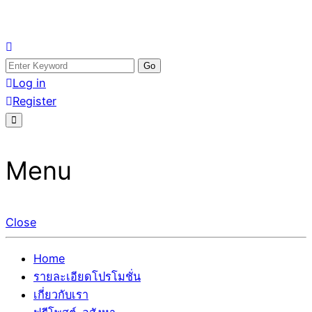
Skip
อสังหาโพสต์ รีวิวเยอะ รับจ้างโพสต์ขายบ้าน รับจ้างโพสต์อสัง
รับจ้างโพสอสังหา ขายบ้าน อสังหาโพสต์ เชื่อถือได้จริง รับ
to
Search
หา แตกต่างอย่างตั้งใจ รับรองผล อันดับ1 การโพสต์ขายอสังหา
โพสต์ ที่ดิน กับทีมงานบริษัท ถูกและดีที่สุด ไม่มีค่านายหน้า
content
for:
Log in
กับทีมงานบริษัท บ้าน ที่ดิน คอนโด ติดGoogleหน้าแรกได้จริงๆ
ขายได้จริงๆ ช่วยสร้างโอกาสในการขายได้มากกว่า ที่เดียว ที่
Register
ใน 7 วัน
กล้าการันตีผลงาน ประสบการณ์กว่า20ปี ทีมงานมืออาชีพ ช่วย
คุณขายบ้านมานาน ตัวจริง
Menu
Close
Home
รายละเอียดโปรโมชั่น
เกี่ยวกับเรา