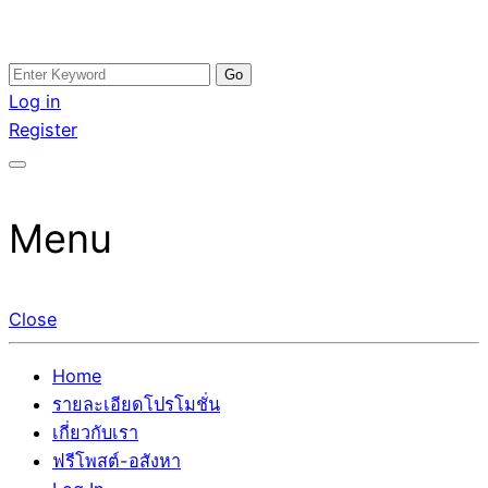
Skip
Search
อสังหาโพสต์ รีวิวเยอะ รับจ้างโพสต์ขายบ้าน รับจ้างโพสต์อสัง
รับจ้างโพสอสังหา ขายบ้าน อสังหาโพสต์ เชื่อถือได้จริง รับ
to
for:
Log in
หา แตกต่างอย่างตั้งใจ รับรองผล อันดับ1 การโพสต์ขายอสังหา
โพสต์ ที่ดิน กับทีมงานบริษัท ถูกและดีที่สุด ไม่มีค่านายหน้า
content
Register
กับทีมงานบริษัท บ้าน ที่ดิน คอนโด ติดGoogleหน้าแรกได้จริงๆ
ขายได้จริงๆ ช่วยสร้างโอกาสในการขายได้มากกว่า ที่เดียว ที่
ใน 7 วัน
กล้าการันตีผลงาน ประสบการณ์กว่า20ปี ทีมงานมืออาชีพ ช่วย
คุณขายบ้านมานาน ตัวจริง
Menu
Close
Home
รายละเอียดโปรโมชั่น
เกี่ยวกับเรา
ฟรีโพสต์-อสังหา