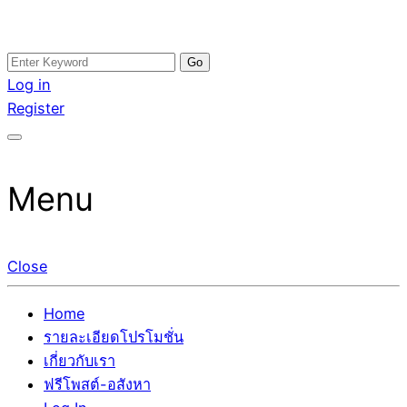
Skip
Search
อสังหาโพสต์ รีวิวเยอะ รับจ้างโพสต์ขายบ้าน รับจ้างโพสต์อสัง
รับจ้างโพสอสังหา ขายบ้าน อสังหาโพสต์ เชื่อถือได้จริง รับ
to
for:
Log in
หา แตกต่างอย่างตั้งใจ รับรองผล อันดับ1 การโพสต์ขายอสังหา
โพสต์ ที่ดิน กับทีมงานบริษัท ถูกและดีที่สุด ไม่มีค่านายหน้า
content
Register
กับทีมงานบริษัท บ้าน ที่ดิน คอนโด ติดGoogleหน้าแรกได้จริงๆ
ขายได้จริงๆ ช่วยสร้างโอกาสในการขายได้มากกว่า ที่เดียว ที่
ใน 7 วัน
กล้าการันตีผลงาน ประสบการณ์กว่า20ปี ทีมงานมืออาชีพ ช่วย
คุณขายบ้านมานาน ตัวจริง
Menu
Close
Home
รายละเอียดโปรโมชั่น
เกี่ยวกับเรา
ฟรีโพสต์-อสังหา