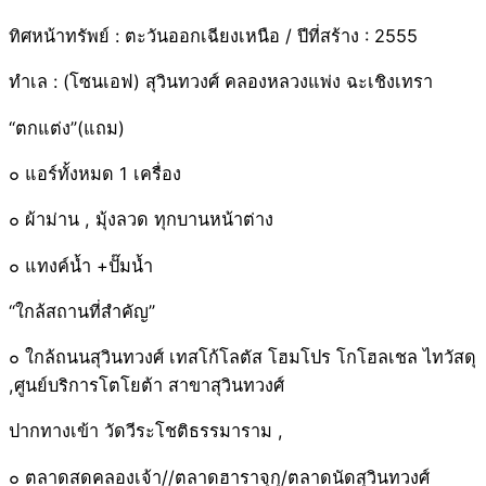
ทิศหน้าทรัพย์ : ตะวันออกเฉียงเหนือ / ปีที่สร้าง : 2555
ทำเล : (โซนเอฟ) สุวินทวงศ์ คลองหลวงแพ่ง ฉะเชิงเทรา
“ตกแต่ง”(แถม)
๐ แอร์ทั้งหมด 1 เครื่อง
๐ ผ้าม่าน , มุ้งลวด ทุกบานหน้าต่าง
๐ แทงค์น้ำ +ปั๊มน้ำ
“ใกล้สถานที่สำคัญ”
๐ ใกล้ถนนสุวินทวงศ์ เทสโก้โลตัส โฮมโปร โกโฮลเชล ไทวัสดุ
,ศูนย์บริการโตโยต้า สาขาสุวินทวงศ์
ปากทางเข้า วัดวีระโชติธรรมาราม ,
๐ ตลาดสดคลองเจ้า//ตลาดฮาราจุกุ/ตลาดนัดสุวินทวงศ์