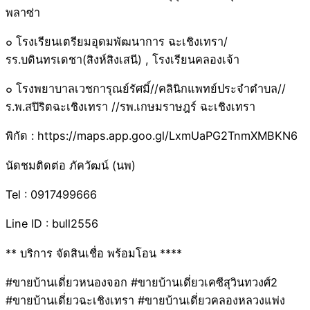
พลาซ่า
๐ โรงเรียนเตรียมอุดมพัฒนาการ ฉะเชิงเทรา/
รร.บดินทรเดชา(สิงห์สิงเสนี) , โรงเรียนคลองเจ้า
๐ โรงพยาบาลเวชการุณย์รัศมิ์//คลินิกแพทย์ประจำตำบล//
ร.พ.สปิริตฉะเชิงเทรา //รพ.เกษมราษฎร์ ฉะเชิงเทรา
พิกัด : https://maps.app.goo.gl/LxmUaPG2TnmXMBKN6
นัดชมติดต่อ ภัควัฒน์ (นพ)
Tel : 0917499666
Line ID : bull2556
** บริการ จัดสินเชื่อ พร้อมโอน ****
#ขายบ้านเดี่ยวหนองจอก #ขายบ้านเดี่ยวเคซีสุวินทวงศ์2
#ขายบ้านเดี่ยวฉะเชิงเทรา #ขายบ้านเดี่ยวคลองหลวงแพ่ง