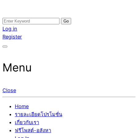
Skip
Search
อสังหาโพสต์ รีวิวเยอะ รับจ้างโพสต์ขายบ้าน รับจ้างโพสต์อสัง
รับจ้างโพสอสังหา ขายบ้าน อสังหาโพสต์ เชื่อถือได้จริง รับ
to
for:
Log in
หา แตกต่างอย่างตั้งใจ รับรองผล อันดับ1 การโพสต์ขายอสังหา
โพสต์ ที่ดิน กับทีมงานบริษัท ถูกและดีที่สุด ไม่มีค่านายหน้า
content
Register
กับทีมงานบริษัท บ้าน ที่ดิน คอนโด ติดGoogleหน้าแรกได้จริงๆ
ขายได้จริงๆ ช่วยสร้างโอกาสในการขายได้มากกว่า ที่เดียว ที่
ใน 7 วัน
กล้าการันตีผลงาน ประสบการณ์กว่า20ปี ทีมงานมืออาชีพ ช่วย
คุณขายบ้านมานาน ตัวจริง
Menu
Close
Home
รายละเอียดโปรโมชั่น
เกี่ยวกับเรา
ฟรีโพสต์-อสังหา