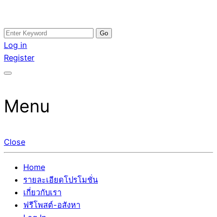
Skip
Search
อสังหาโพสต์ รีวิวเยอะ รับจ้างโพสต์ขายบ้าน รับจ้างโพสต์อสัง
รับจ้างโพสอสังหา ขายบ้าน อสังหาโพสต์ เชื่อถือได้จริง รับ
to
for:
Log in
หา แตกต่างอย่างตั้งใจ รับรองผล อันดับ1 การโพสต์ขายอสังหา
โพสต์ ที่ดิน กับทีมงานบริษัท ถูกและดีที่สุด ไม่มีค่านายหน้า
content
Register
กับทีมงานบริษัท บ้าน ที่ดิน คอนโด ติดGoogleหน้าแรกได้จริงๆ
ขายได้จริงๆ ช่วยสร้างโอกาสในการขายได้มากกว่า ที่เดียว ที่
ใน 7 วัน
กล้าการันตีผลงาน ประสบการณ์กว่า20ปี ทีมงานมืออาชีพ ช่วย
คุณขายบ้านมานาน ตัวจริง
Menu
Close
Home
รายละเอียดโปรโมชั่น
เกี่ยวกับเรา
ฟรีโพสต์-อสังหา