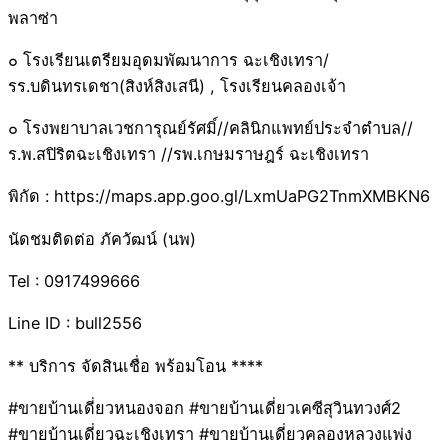
พลาซ่า
๐ โรงเรียนเตรียมอุดมพัฒนาการ ฉะเชิงเทรา/
รร.บดินทรเดชา(สิงห์สิงเสนี) , โรงเรียนคลองเจ้า
๐ โรงพยาบาลเวชการุณย์รัศมิ์//คลินิกแพทย์ประจำตำบล//
ร.พ.สปิริตฉะเชิงเทรา //รพ.เกษมราษฎร์ ฉะเชิงเทรา
พิกัด : https://maps.app.goo.gl/LxmUaPG2TnmXMBKN6
นัดชมติดต่อ ภัควัฒน์ (นพ)
Tel : 0917499666
Line ID : bull2556
** บริการ จัดสินเชื่อ พร้อมโอน ****
#ขายบ้านเดี่ยวหนองจอก #ขายบ้านเดี่ยวเคซีสุวินทวงศ์2
#ขายบ้านเดี่ยวฉะเชิงเทรา #ขายบ้านเดี่ยวคลองหลวงแพ่ง