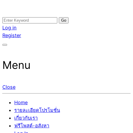
Skip
Search
อสังหาโพสต์ รีวิวเยอะ รับจ้างโพสต์ขายบ้าน รับจ้างโพสต์อสัง
รับจ้างโพสอสังหา ขายบ้าน อสังหาโพสต์ เชื่อถือได้จริง รับ
to
for:
Log in
หา แตกต่างอย่างตั้งใจ รับรองผล อันดับ1 การโพสต์ขายอสังหา
โพสต์ ที่ดิน กับทีมงานบริษัท ถูกและดีที่สุด ไม่มีค่านายหน้า
content
Register
กับทีมงานบริษัท บ้าน ที่ดิน คอนโด ติดGoogleหน้าแรกได้จริงๆ
ขายได้จริงๆ ช่วยสร้างโอกาสในการขายได้มากกว่า ที่เดียว ที่
ใน 7 วัน
กล้าการันตีผลงาน ประสบการณ์กว่า20ปี ทีมงานมืออาชีพ ช่วย
คุณขายบ้านมานาน ตัวจริง
Menu
Close
Home
รายละเอียดโปรโมชั่น
เกี่ยวกับเรา
ฟรีโพสต์-อสังหา