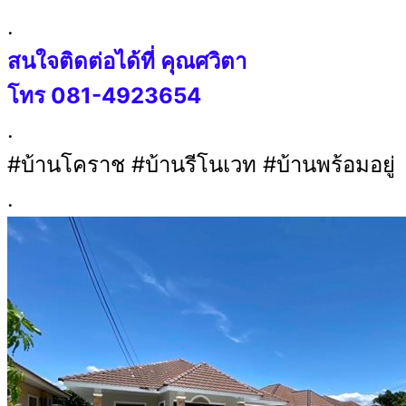
.
สนใจติดต่อได้ที่ คุณศวิตา
โทร
081-4923654
.
#บ้านโคราช #บ้านรีโนเวท #บ้านพร้อมอยู่
.