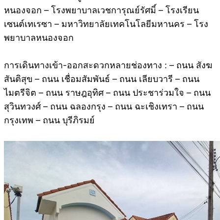
หนองจอก – โรงพยาบาลเวชการุณย์รัศมิ์ – โรงเรียน
เซนต์เทเรซา – มหาวิทยาลัยเทคโนโลยีมหานคร – โรง
พยาบาลหนองจอก
การเดินทางเข้า-ออกสะดวกหลายช่องทาง : – ถนน สังฆ
สันติสุข – ถนน เชื่อมสัมพันธ์ – ถนน เลียบวารี – ถนน
ไมตรีจิต – ถนน ราษฎอุทิศ – ถนน ประชาร่วมใจ – ถนน
สุวินทวงศ์ – ถนน ฉลองกรุง – ถนน ฉะเชิงเทรา – ถนน
กรุงเทพ – ถนน บุรีภิรมย์