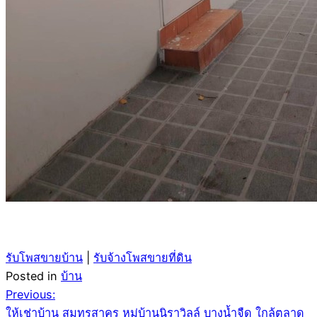
รับโพสขายบ้าน
|
รับจ้างโพสขายที่ดิน
Posted in
บ้าน
Post
Previous:
ให้เช่าบ้าน สมุทรสาคร หมู่บ้านนิราวิลล์ บางน้ำจืด ใกล้ตลาด