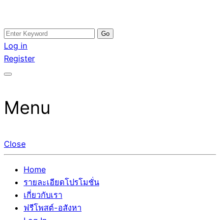
Skip
Search
อสังหาโพสต์ รีวิวเยอะ รับจ้างโพสต์ขายบ้าน รับจ้างโพสต์อสัง
รับจ้างโพสอสังหา ขายบ้าน อสังหาโพสต์ เชื่อถือได้จริง รับ
to
for:
Log in
หา แตกต่างอย่างตั้งใจ รับรองผล อันดับ1 การโพสต์ขายอสังหา
โพสต์ ที่ดิน กับทีมงานบริษัท ถูกและดีที่สุด ไม่มีค่านายหน้า
content
Register
กับทีมงานบริษัท บ้าน ที่ดิน คอนโด ติดGoogleหน้าแรกได้จริงๆ
ขายได้จริงๆ ช่วยสร้างโอกาสในการขายได้มากกว่า ที่เดียว ที่
ใน 7 วัน
กล้าการันตีผลงาน ประสบการณ์กว่า20ปี ทีมงานมืออาชีพ ช่วย
คุณขายบ้านมานาน ตัวจริง
Menu
Close
Home
รายละเอียดโปรโมชั่น
เกี่ยวกับเรา
ฟรีโพสต์-อสังหา