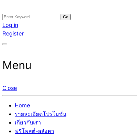
Skip
Search
อสังหาโพสต์ รีวิวเยอะ รับจ้างโพสต์ขายบ้าน รับจ้างโพสต
รับจ้างโพสอสังหา ขายบ้าน อสังหาโพสต์ เชื่อถือได้จริง รั
to
for:
Log in
ติดGoogleหน้าแรกได้จริงๆ ใน 7 วัน
เดียว ที่กล้าการันตีผลงาน ประสบการณ์กว่า20ปี ทีมงาน
content
Register
Menu
Close
Home
รายละเอียดโปรโมชั่น
เกี่ยวกับเรา
ฟรีโพสต์-อสังหา