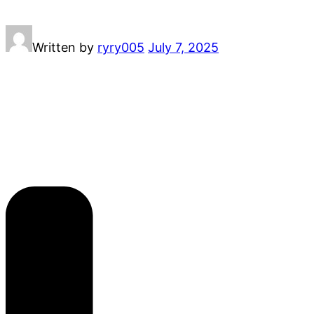
Written by
ryry005
July 7, 2025