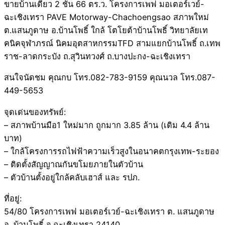
ขายบ้านเดี่ยว 2 ชั้น 66 ตร.ว. โครงการเพฟ มอเตอร์เวย์-
ฉะเชิงเทรา PAVE Motorway-Chachoengsao สภาพใหม่
ต.แสนภูดาษ อ.บ้านโพธิ์ ใกล้ โตโยต้าบ้านโพธิ์ วิทยาลัยเท
คนิคจุฬาภรณ์ นิคมอุตสาหกรรมTFD สามแยกบ้านโพธิ์ ถ.เทพ
ราช-ลาดกระบัง ถ.สุวินทวงศ์ ถ.บางปะกง-ฉะเชิงเทรา
สนใจนัดชม คุณกบ โทร.082-783-9159 คุณนวล โทร.087-
449-5653
จุดเด่นของทรัพย์:
– สภาพบ้านมือ1 ใหม่มาก ถูกมาก 3.85 ล้าน (เดิม 4.4 ล้าน
บาท)
– ใกล้โครงการรถไฟฟ้าความเร็วสูงในอนาคตกรุงเทพ-ระยอง
– ติดตั้งสัญญาณกันขโมยภายในตัวบ้าน
– ตัวบ้านตั้งอยู่ใกล้คลับเฮาส์ และ รปภ.
ที่อยู่:
54/80 โครงการเพฟ มอเตอร์เวย์-ฉะเชิงเทรา ต. แสนภูดาษ
อ. บ้านโพธิ์ จ.ฉะเชิงเทรา 24140