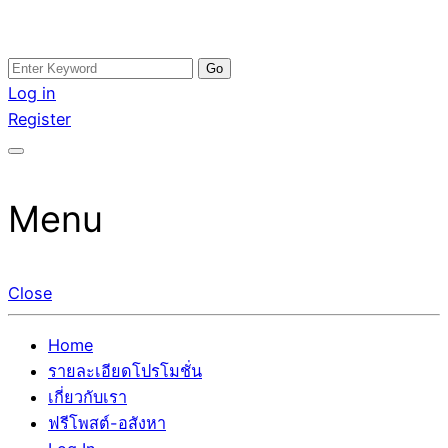
Skip
Search
อสังหาโพสต์ รีวิวเยอะ รับจ้างโพสต์ขายบ้าน รับจ้างโพสต์อสัง
รับจ้างโพสอสังหา ขายบ้าน อสังหาโพสต์ เชื่อถือได้จริง รับ
to
for:
Log in
หา แตกต่างอย่างตั้งใจ รับรองผล อันดับ1 การโพสต์ขายอสังหา
โพสต์ ที่ดิน กับทีมงานบริษัท ถูกและดีที่สุด ไม่มีค่านายหน้า
content
Register
กับทีมงานบริษัท บ้าน ที่ดิน คอนโด ติดGoogleหน้าแรกได้จริงๆ
ขายได้จริงๆ ช่วยสร้างโอกาสในการขายได้มากกว่า ที่เดียว ที่
ใน 7 วัน
กล้าการันตีผลงาน ประสบการณ์กว่า20ปี ทีมงานมืออาชีพ ช่วย
คุณขายบ้านมานาน ตัวจริง
Menu
Close
Home
รายละเอียดโปรโมชั่น
เกี่ยวกับเรา
ฟรีโพสต์-อสังหา