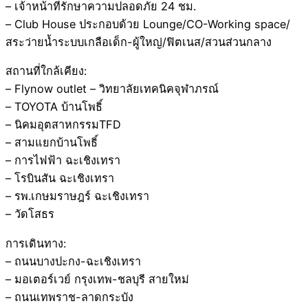
– เจ้าหน้าที่รักษาความปลอดภัย 24 ชม.
– Club House ประกอบด้วย Lounge/CO-Working space/
สระว่ายน้ำระบบเกลือเด็ก-ผู้ใหญ่/ฟิตเนส/สวนส่วนกลาง
สถานที่ใกล้เคียง:
– Flynow outlet – วิทยาลัยเทคนิคจุฬาภรณ์
– TOYOTA บ้านโพธิ์
– นิคมอุตสาหกรรมTFD
– สามแยกบ้านโพธิ์
– การไฟฟ้า ฉะเชิงเทรา
– โรบินสัน ฉะเชิงเทรา
– รพ.เกษมราษฎร์ ฉะเชิงเทรา
– วัดโสธร
การเดินทาง:
– ถนนบางปะกง-ฉะเชิงเทรา
– มอเตอร์เวย์ กรุงเทพ-ชลบุรี สายใหม่
– ถนนเทพราช-ลาดกระบัง