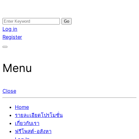
Skip
Search
อสังหาโพสต์ รีวิวเยอะ รับจ้างโพสต์ขายบ้าน รับจ้างโพสต์อสัง
รับจ้างโพสอสังหา ขายบ้าน อสังหาโพสต์ เชื่อถือได้จริง รับ
to
for:
Log in
หา แตกต่างอย่างตั้งใจ รับรองผล อันดับ1 การโพสต์ขายอสังหา
โพสต์ ที่ดิน กับทีมงานบริษัท ถูกและดีที่สุด ไม่มีค่านายหน้า
content
Register
กับทีมงานบริษัท บ้าน ที่ดิน คอนโด ติดGoogleหน้าแรกได้จริงๆ
ขายได้จริงๆ ช่วยสร้างโอกาสในการขายได้มากกว่า ที่เดียว ที่
ใน 7 วัน
กล้าการันตีผลงาน ประสบการณ์กว่า20ปี ทีมงานมืออาชีพ ช่วย
คุณขายบ้านมานาน ตัวจริง
Menu
Close
Home
รายละเอียดโปรโมชั่น
เกี่ยวกับเรา
ฟรีโพสต์-อสังหา