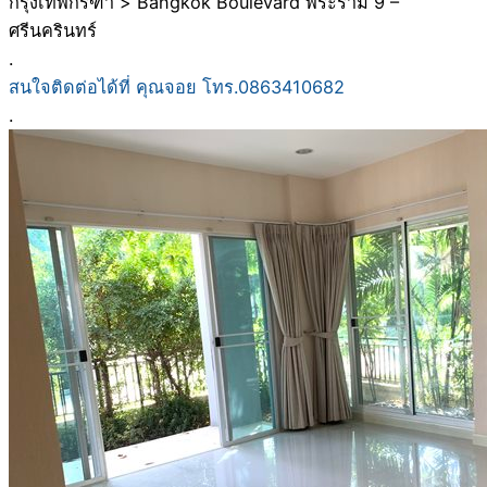
กรุงเทพกรีฑา > Bangkok Boulevard พระราม 9 –
ศรีนครินทร์
.
สนใจติดต่อได้ที่ คุณจอย โทร.0863410682
.