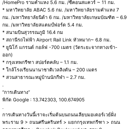
/HomePro รามคำแหง 5.6 กม. /ซีคอนสแควร์ ~ 11 กม.
* มหาวิทยาลัย ABAC 5.6 กม. /มหาวิทยาลัยรามคำแหง 7
กม. /มหาวิทยาลัยนิด้า 6 กม. /มหาวิทยาลัยเกษมบัณฑิต – 6.9
กม. /มหาวิทยาลัยสแตมป์ฟอร์ด 5.4 กม.
* สนามบินสุวรรณภูมิ 16.4 กม
* สถานีรถไฟฟ้า Airport Rail Link หัวหมาก~ 6.8 กม.
* ยูนิโก้ แกรนด์ กอล์ฟ -700 เมตร (วัดระยะจากทางเข้า-
ออก)
* กรุงเทพกรีฑา สปอร์ตคลับ – 1.1 กม.
* ใกล้โรงเรียนนานาชาติเวลลิงตัน – 200 เมตร
* สวนสาธารณะหมู่บ้านนักกีฬา – 2.7 กม.
.
“การเดินทาง”
พิกัด Google : 13.742303, 100.674905
.
การเดินทางวันนี้เราจะเริ่มต้นบนถนนเลียบมอเตอร์เวย์ฝั่ง
พระราม 9 > ถนนศรีนครินทร์ > แยกกรุงเทพกรีฑา > ถนน