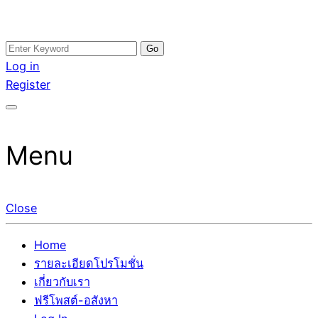
Skip
Search
อสังหาโพสต์ รีวิวเยอะ รับจ้างโพสต์ขายบ้าน รับจ้างโพสต์อสัง
รับจ้างโพสอสังหา ขายบ้าน อสังหาโพสต์ เชื่อถือได้จริง รับ
to
for:
Log in
หา แตกต่างอย่างตั้งใจ รับรองผล อันดับ1 การโพสต์ขายอสังหา
โพสต์ ที่ดิน กับทีมงานบริษัท ถูกและดีที่สุด ไม่มีค่านายหน้า
content
Register
กับทีมงานบริษัท บ้าน ที่ดิน คอนโด ติดGoogleหน้าแรกได้จริงๆ
ขายได้จริงๆ ช่วยสร้างโอกาสในการขายได้มากกว่า ที่เดียว ที่
ใน 7 วัน
กล้าการันตีผลงาน ประสบการณ์กว่า20ปี ทีมงานมืออาชีพ ช่วย
คุณขายบ้านมานาน ตัวจริง
Menu
Close
Home
รายละเอียดโปรโมชั่น
เกี่ยวกับเรา
ฟรีโพสต์-อสังหา