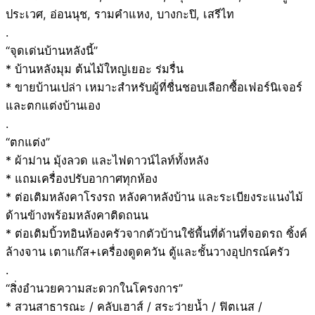
ประเวศ, อ่อนนุช, รามคำแหง, บางกะปิ, เสรีไท
.
“จุดเด่นบ้านหลังนี้”
* บ้านหลังมุม ต้นไม้ใหญ่เยอะ ร่มรื่น
* ขายบ้านเปล่า เหมาะสำหรับผู้ที่ชื่นชอบเลือกซื้อเฟอร์นิเจอร์
และตกแต่งบ้านเอง
.
“ตกแต่ง”
* ผ้าม่าน มุ้งลวด และไฟดาวน์ไลท์ทั้งหลัง
* แถมเครื่องปรับอากาศทุกห้อง
* ต่อเติมหลังคาโรงรถ หลังคาหลังบ้าน และระเบียงระแนงไม้
ด้านข้างพร้อมหลังคาติดถนน
* ต่อเติมบิ้วทอินห้องครัวจากตัวบ้านใช้พื้นที่ด้านที่จอดรถ ซิ้งค์
ล้างจาน เตาแก๊ส+เครื่องดูดควัน ตู้และชั้นวางอุปกรณ์ครัว
.
“สิ่งอำนวยความสะดวกในโครงการ”
* สวนสาธารณะ / คลับเฮาส์ / สระว่ายน้ำ / ฟิตเนส /