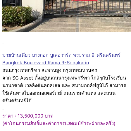
.
ขายบ้านเดี่ยว บางกอก บูเลอวาร์ด พระราม 9-ศรีนครินทร์
Bangkok Boulevard Rama 9-Srinakarin
ถนนกรุงเทพกรีฑา สะพานสูง กรุงเทพมหานคร
จาก SC Asset ตั้งอยู่บนถนนกรุงเทพกรีฑา ใกล้ๆกับโรงเรียน
นานาชาติ เวลลิงตันคอลเลจ และ สนามกอล์ฟยูนิโก้ สามารถ
ใช้เส้นทางไปออกมอเตอร์เวย์ ถนนรามคำแหง และถนน
ศรีนครินทร์ได้
.
ราคา : 13,500,000 บาท
(ค่าโอนกรรมสิทธิ์และค่าอากรแสตมป์ชำระฝ่ายละครึ่ง)
.