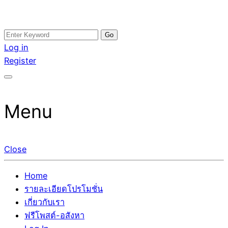
Skip
Search
อสังหาโพสต์ รีวิวเยอะ รับจ้างโพสต์ขายบ้าน รับจ้างโพสต์อสัง
รับจ้างโพสอสังหา ขายบ้าน อสังหาโพสต์ เชื่อถือได้จริง รับ
to
for:
Log in
หา แตกต่างอย่างตั้งใจ รับรองผล อันดับ1 การโพสต์ขายอสังหา
โพสต์ ที่ดิน กับทีมงานบริษัท ถูกและดีที่สุด ไม่มีค่านายหน้า
content
Register
กับทีมงานบริษัท บ้าน ที่ดิน คอนโด ติดGoogleหน้าแรกได้จริงๆ
ขายได้จริงๆ ช่วยสร้างโอกาสในการขายได้มากกว่า ที่เดียว ที่
ใน 7 วัน
กล้าการันตีผลงาน ประสบการณ์กว่า20ปี ทีมงานมืออาชีพ ช่วย
คุณขายบ้านมานาน ตัวจริง
Menu
Close
Home
รายละเอียดโปรโมชั่น
เกี่ยวกับเรา
ฟรีโพสต์-อสังหา