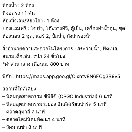
ห้องน้ำ : 2 ห้อง
ที่จอดรถ : 1 คัน
ห้องนั่งเล่น/ห้องโถง : 1 ห้อง
ของแถมฟรี : โซฟา, โต๊ะวางทีวี, ตู้เย็น, เครื่องทำน้ำอุ่น, ชุด
ห้องนอน 2 ชุด, แอร์ 2, ปั้มน้ำ, ถังสำรองน้ำ
สิ่งอำนวยความสะดวกในโครงการ : สระว่ายน้ำ, ฟิตเนส,
สนามเด็กเล่น, รปภ 24 ชั่วโมง
*ค่าส่วนกลาง เดือนละ 800 บาท
พิกัด : https://maps.app.goo.gl/Cjxntv8N6FCg3B9v5
สถานที่ใกล้เคียง
– นิคมอุตสาหกรรม ซีพีจีซี (CPGC Industrial) 6 นาที
– นิคมอุตสาหกรรมระยอง อินดัสเรียลปาร์ค 5 นาที
– ตลาดสุมาลี 7 นาที
– ตลาดใหม่นิคมพัฒนา 4 นาที
– วัดมาบข่า 8 นาที