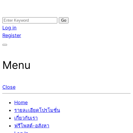
Skip
Search
อสังหาโพสต์ รีวิวเยอะ รับจ้างโพสต์ขายบ้าน รับจ้างโพสต์อสัง
รับจ้างโพสอสังหา ขายบ้าน อสังหาโพสต์ เชื่อถือได้จริง รับ
to
for:
Log in
หา แตกต่างอย่างตั้งใจ รับรองผล อันดับ1 การโพสต์ขายอสังหา
โพสต์ ที่ดิน กับทีมงานบริษัท ถูกและดีที่สุด ไม่มีค่านายหน้า
content
Register
กับทีมงานบริษัท บ้าน ที่ดิน คอนโด ติดGoogleหน้าแรกได้จริงๆ
ขายได้จริงๆ ช่วยสร้างโอกาสในการขายได้มากกว่า ที่เดียว ที่
ใน 7 วัน
กล้าการันตีผลงาน ประสบการณ์กว่า20ปี ทีมงานมืออาชีพ ช่วย
คุณขายบ้านมานาน ตัวจริง
Menu
Close
Home
รายละเอียดโปรโมชั่น
เกี่ยวกับเรา
ฟรีโพสต์-อสังหา