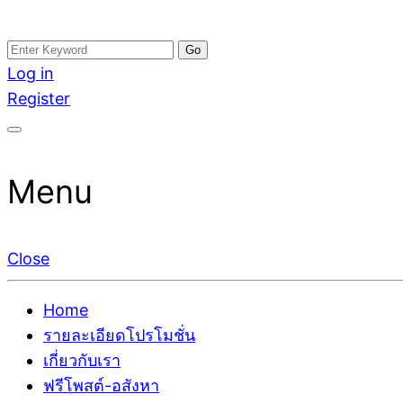
Skip
Search
อสังหาโพสต์ รีวิวเยอะ รับจ้างโพสต์ขายบ้าน รับจ้างโพสต
รับจ้างโพสอสังหา ขายบ้าน อสังหาโพสต์ เชื่อถือได้จริง รั
to
for:
Log in
ติดGoogleหน้าแรกได้จริงๆ ใน 7 วัน
เดียว ที่กล้าการันตีผลงาน ประสบการณ์กว่า20ปี ทีมงาน
content
Register
Menu
Close
Home
รายละเอียดโปรโมชั่น
เกี่ยวกับเรา
ฟรีโพสต์-อสังหา