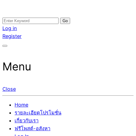
Skip
Search
อสังหาโพสต์ รีวิวเยอะ รับจ้างโพสต์ขายบ้าน รับจ้างโพสต์อสัง
รับจ้างโพสอสังหา ขายบ้าน อสังหาโพสต์ เชื่อถือได้จริง รับ
to
for:
Log in
หา แตกต่างอย่างตั้งใจ รับรองผล อันดับ1 การโพสต์ขายอสังหา
โพสต์ ที่ดิน กับทีมงานบริษัท ถูกและดีที่สุด ไม่มีค่านายหน้า
content
Register
กับทีมงานบริษัท บ้าน ที่ดิน คอนโด ติดGoogleหน้าแรกได้จริงๆ
ขายได้จริงๆ ช่วยสร้างโอกาสในการขายได้มากกว่า ที่เดียว ที่
ใน 7 วัน
กล้าการันตีผลงาน ประสบการณ์กว่า20ปี ทีมงานมืออาชีพ ช่วย
คุณขายบ้านมานาน ตัวจริง
Menu
Close
Home
รายละเอียดโปรโมชั่น
เกี่ยวกับเรา
ฟรีโพสต์-อสังหา