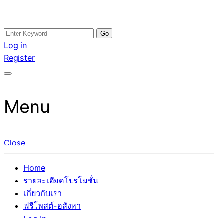
Skip
Search
อสังหาโพสต์ รีวิวเยอะ รับจ้างโพสต์ขายบ้าน รับจ้างโพสต์อสัง
รับจ้างโพสอสังหา ขายบ้าน อสังหาโพสต์ เชื่อถือได้จริง รับ
to
for:
Log in
หา แตกต่างอย่างตั้งใจ รับรองผล อันดับ1 การโพสต์ขายอสังหา
โพสต์ ที่ดิน กับทีมงานบริษัท ถูกและดีที่สุด ไม่มีค่านายหน้า
content
Register
กับทีมงานบริษัท บ้าน ที่ดิน คอนโด ติดGoogleหน้าแรกได้จริงๆ
ขายได้จริงๆ ช่วยสร้างโอกาสในการขายได้มากกว่า ที่เดียว ที่
ใน 7 วัน
กล้าการันตีผลงาน ประสบการณ์กว่า20ปี ทีมงานมืออาชีพ ช่วย
คุณขายบ้านมานาน ตัวจริง
Menu
Close
Home
รายละเอียดโปรโมชั่น
เกี่ยวกับเรา
ฟรีโพสต์-อสังหา