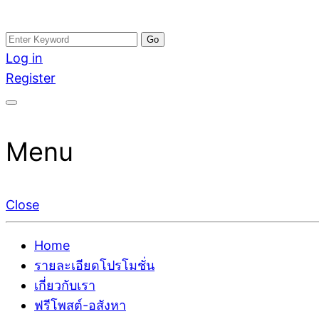
Skip
Search
อสังหาโพสต์ รีวิวเยอะ รับจ้างโพสต์ขายบ้าน รับจ้างโพสต
รับจ้างโพสอสังหา ขายบ้าน อสังหาโพสต์ เชื่อถือได้จริง รั
to
for:
Log in
ติดGoogleหน้าแรกได้จริงๆ ใน 7 วัน
เดียว ที่กล้าการันตีผลงาน ประสบการณ์กว่า20ปี ทีมงาน
content
Register
Menu
Close
Home
รายละเอียดโปรโมชั่น
เกี่ยวกับเรา
ฟรีโพสต์-อสังหา