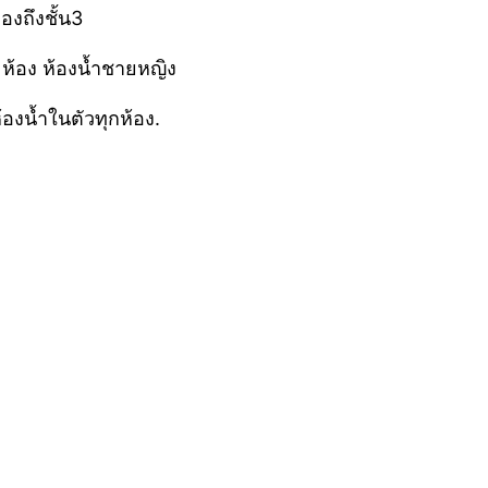
องถึงชั้น3
่1ห้อง ห้องน้ำชายหญิง
้องน้ำในตัวทุกห้อง.