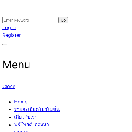
Skip
Search
อสังหาโพสต์ รีวิวเยอะ รับจ้างโพสต์ขายบ้าน รับจ้างโพสต์อสัง
รับจ้างโพสอสังหา ขายบ้าน อสังหาโพสต์ เชื่อถือได้จริง รับ
to
for:
Log in
หา แตกต่างอย่างตั้งใจ รับรองผล อันดับ1 การโพสต์ขายอสังหา
โพสต์ ที่ดิน กับทีมงานบริษัท ถูกและดีที่สุด ไม่มีค่านายหน้า
content
Register
กับทีมงานบริษัท บ้าน ที่ดิน คอนโด ติดGoogleหน้าแรกได้จริงๆ
ขายได้จริงๆ ช่วยสร้างโอกาสในการขายได้มากกว่า ที่เดียว ที่
ใน 7 วัน
กล้าการันตีผลงาน ประสบการณ์กว่า20ปี ทีมงานมืออาชีพ ช่วย
คุณขายบ้านมานาน ตัวจริง
Menu
Close
Home
รายละเอียดโปรโมชั่น
เกี่ยวกับเรา
ฟรีโพสต์-อสังหา