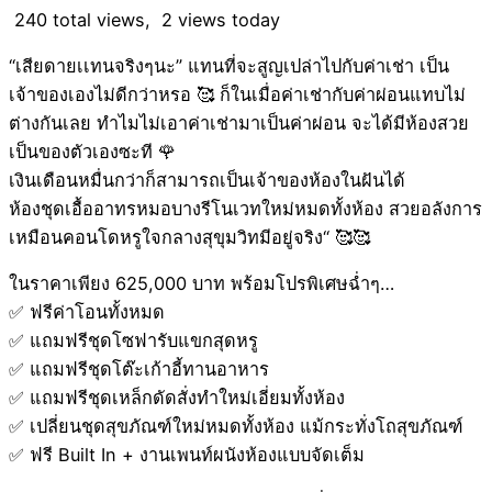
240 total views, 2 views today
“เสียดายเเทนจริงๆนะ” แทนที่จะสูญเปล่าไปกับค่าเช่า เป็น
เจ้าของเองไม่ดีกว่าหรอ 🥰 ก็ในเมื่อค่าเช่ากับค่าผ่อนแทบไม่
ต่างกันเลย ทำไมไม่เอาค่าเช่ามาเป็นค่าผ่อน จะได้มีห้องสวย
เป็นของตัวเองซะที 🌹
เงินเดือนหมื่นกว่าก็สามารถเป็นเจ้าของห้องในฝันได้
ห้องชุดเอื้ออาทรหมอบางรีโนเวทใหม่หมดทั้งห้อง สวยอลังการ
เหมือนคอนโดหรูใจกลางสุขุมวิทมีอยู่จริง“ 🥰🥰
ในราคาเพียง 625,000 บาท พร้อมโปรพิเศษฉ่ำๆ…
✅ ฟรีค่าโอนทั้งหมด
✅ แถมฟรีชุดโซฟารับแขกสุดหรู
✅ แถมฟรีชุดโต๊ะเก้าอี้ทานอาหาร
✅ แถมฟรีชุดเหล็กดัดสั่งทำใหม่เอี่ยมทั้งห้อง
✅ เปลี่ยนชุดสุขภัณฑ์ใหม่หมดทั้งห้อง แม้กระทั่งโถสุขภัณฑ์
✅ ฟรี Built In + งานเพนท์ผนังห้องแบบจัดเต็ม