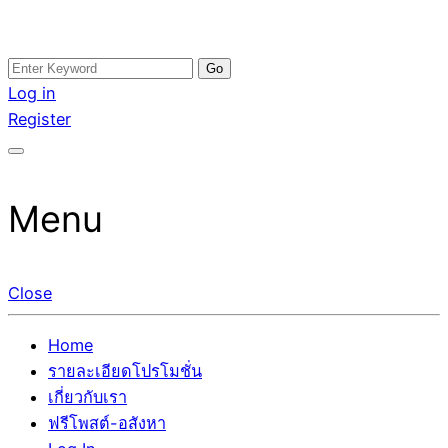
Skip
Search
อสังหาโพสต์ รีวิวเยอะ รับจ้างโพสต์ขายบ้าน รับจ้างโพสต์อสัง
รับจ้างโพสอสังหา ขายบ้าน อสังหาโพสต์ เชื่อถือได้จริง รับ
to
for:
Log in
หา แตกต่างอย่างตั้งใจ รับรองผล อันดับ1 การโพสต์ขายอสังหา
โพสต์ ที่ดิน กับทีมงานบริษัท ถูกและดีที่สุด ไม่มีค่านายหน้า
content
Register
กับทีมงานบริษัท บ้าน ที่ดิน คอนโด ติดGoogleหน้าแรกได้จริงๆ
ขายได้จริงๆ ช่วยสร้างโอกาสในการขายได้มากกว่า ที่เดียว ที่
ใน 7 วัน
กล้าการันตีผลงาน ประสบการณ์กว่า20ปี ทีมงานมืออาชีพ ช่วย
คุณขายบ้านมานาน ตัวจริง
Menu
Close
Home
รายละเอียดโปรโมชั่น
เกี่ยวกับเรา
ฟรีโพสต์-อสังหา